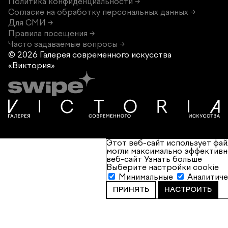
Политика конфиденциальности →
Согласие на обработку персональных данных →
Для СМИ →
Правила посещения →
Часто задаваемые вопросы →
© 2026 Галерея современного
искусства
«Виктория»
Этот веб-сайт использует фай
могли максимально эффективн
веб-сайт
Узнать больше
Выберите настройки cookie
Минимальные
Аналитич
ПРИНЯТЬ
НАСТРОИТЬ