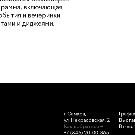
грамма, включающая
события и вечеринки
тами и диджеями.
г. Самара,
График
ул. Некрасовская, 2
Выста
Как добраться →
Вт-вс: 
+7 (846) 20-00-365