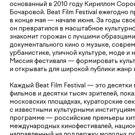
основанный в 2010 году Кириллом Соро
Бочаровой. Beat Film Festival ежегодно
в конце мая — начале июня. За годы св
он превратился в масштабное культурн
знакомит горожан c лучшими образцам
документального кино о музыке, совре
урбанистике, уличной культуре, моде и 
Миссия фестиваля — формировать куль
и открывать для широкой публики жанр
Каждый Beat Film Festival — это десятк
фильмов и десятки тысяч зрителей, пока
московских площадках, кураторские сек
с известными культурными институциями
программе — российские премьеры хи
международных кинофестивалей, национ
направленный на поддержку молодых р