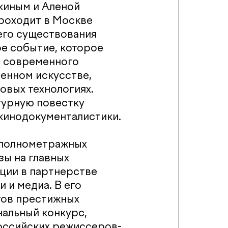
киным и Аленой
 проходит в Москве
оего существования
ое событие, которое
и современного
менном искусстве,
новых технологиях.
турную повестку
 кинодокументалистики.
и полнометражных
зы на главных
ции в партнерстве
 и медиа. В его
тов престижных
альный конкурс,
оссийских режиссеров-