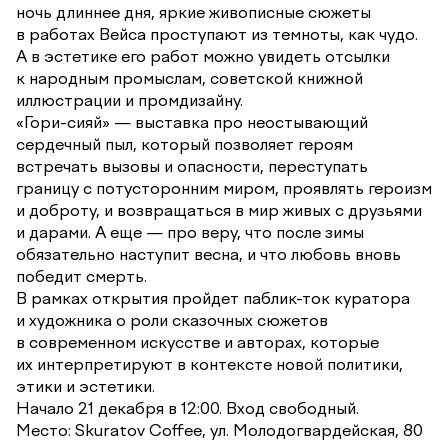
ночь длиннее дня, яркие живописные сюжеты
в работах Вейса проступают из темноты, как чудо.
А в эстетике его работ можно увидеть отсылки
к народным промыслам, советской книжной
иллюстрации и промдизайну.
«Гори-сияй» — выставка про неостывающий
сердечный пыл, который позволяет героям
встречать вызовы и опасности, переступать
границу с потусторонним миром, проявлять героизм
и доброту, и возвращаться в мир живых с друзьями
и дарами. А еще — про веру, что после зимы
обязательно наступит весна, и что любовь вновь
победит смерть.
В рамках открытия пройдет паблик-ток куратора
и художника о роли сказочных сюжетов
в современном искусстве и авторах, которые
их интерпретируют в контексте новой политики,
этики и эстетики.
Начало 21 декабря в 12:00. Вход свободный.
Место: Skuratov Coffee, ул. Молодогвардейская, 80