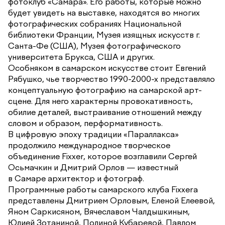
фотоклуб «Самара». Его работы, которые можно
будет увидеть на выставке, находятся во многих
фотографических собраниях Национальной
библиотеки Франции, Музея изящных искусств г.
Санта-Фе (США), Музея фотографического
университета Брукса, США и других.
Особняком в самарском искусстве стоит Евгений
Рябушко, чье творчество 1990-2000-х представляло
концептуальную фотографию на самарской арт-
сцене. Для него характерны провокативность,
обилие деталей, выстраивание отношений между
словом и образом, перформативность.
В цифровую эпоху традиции «Параллакса»
продолжило международное творческое
объединение Fixxer, которое возглавили Сергей
Осьмачкин и Дмитрий Орлов — известный
в Самаре архитектор и фотограф.
Программные работы самарского клуба Fixxerа
представлены Дмитрием Орловым, Еленой Елеевой,
Яном Саркисяном, Вячеславом Чалдышкиным,
Юлией Зотаниной, Полиной Кубаревой, Павлом