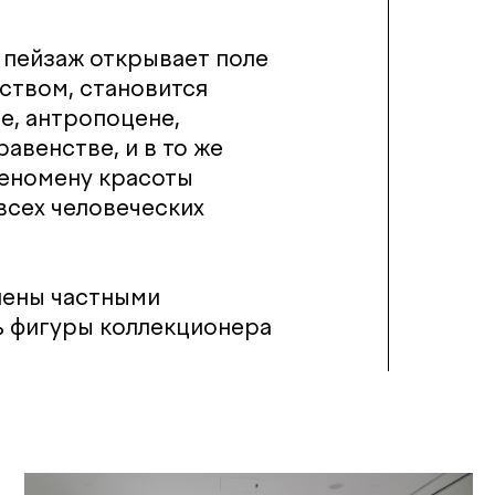
, пейзаж открывает поле
ством, становится
е, антропоцене,
авенстве, и в то же
феномену красоты
всех человеческих
лены частными
ь фигуры коллекционера