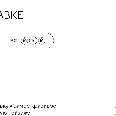
АВКЕ
19:01
авку «Самое красивое
ную пейзажу