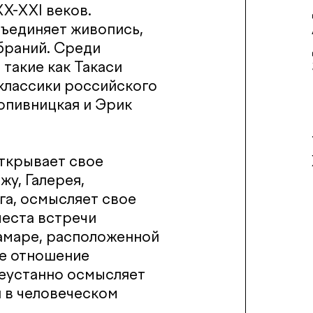
Х-XXI веков.
бъединяет живопись,
браний. Среди
такие как Такаси
 классики российского
опивницкая и Эрик
открывает свое
жу, Галерея,
га, осмысляет свое
места встречи
Самаре, расположенной
ое отношение
неустанно осмысляет
и в человеческом