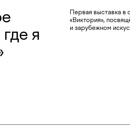
ое
Первая выставка в 
«Виктория», посвящ
и зарубежном искус
 где я
»