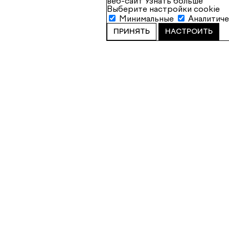
веб-сайт
Узнать больше
Выберите настройки cookie
Минимальные
Аналитич
ПРИНЯТЬ
НАСТРОИТЬ