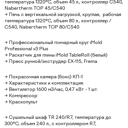
температура 1320°С, объем 45 л., контроллер С540,
Nabertherm TOP 45/С540
→ Печь c вертикальной загрузкой, круглая, рабочая
температура 1320°С, объем 80 л., контроллер /
С540, Nabertherm TOP 80/С540
→ Профессиональный гончарный круг iMold
Professional v3 Plus
→ Раскатчик для глины iMold TableRoll (белый)
→ Пресс ручной/экструдер EX-115, Frema
→ Покрасочная камера (бокс) КП-1
→ Характеристики и комплектация:
→ Вентилятор 1600 м3/час, 0,47 кВт - 1 шт.
→ Компрессор
→ Краскопульт
→ Сушильный шкаф TR 240/R7, температура до
300°С, объем 240 л., с контроллером R7,