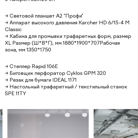
→ Световой планшет А2 "Профи"
→ Аппарат высокого давления Karcher HD 6/15-4 M
Classic
→ Кабина для промывки трафаретных форм, размер
XL Размер (Ш*В*Г), мм 1880*1900*707Рабочая
зона, мм 1350*1750
→ Степлер Rapid 106E
→ Биговщик перфоратор Cyklos GPM 320
→ Резак для бумаги IDEAL 1171
→ Настольный трафаретный / текстильный станок
SPE 11TY