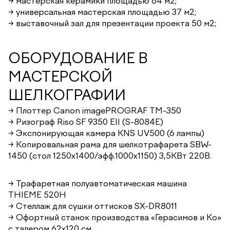
→ мастерская керамики площадью 64 м2;
→ универсальная мастерская площадью 37 м2;
→ выставочный зал для презентации проекта 50 м2;
ОБОРУДОВАНИЕ В
МАСТЕРСКОЙ
ШЕЛКОГРАФИИ
→ Плоттер Canon imagePROGRAF TM-350
→ Ризограф Riso SF 9350 EII (S-8084E)
→ Экспонирующая камера KNS UV500 (6 лампы)
→ Копировальная рама для шелкотрафарета SBW-
1450 (стол 1250х1400/эфф.1000х1150) 3,5КВт 220B.
→ Трафаретная полуавтоматическая машина
THIEME 520H
→ Стеллаж для сушки оттисков SX-DR8011
→ Офортный станок производства «Герасимов и Ко»
с талером 62х120 см