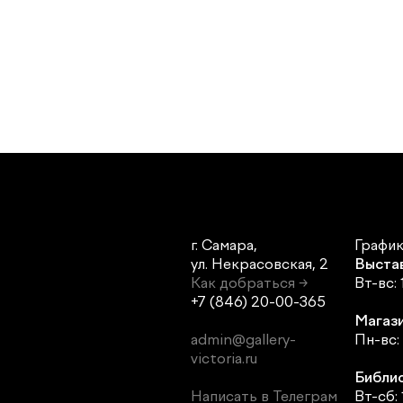
г. Самара,
График
ул. Некрасовская, 2
Выста
Как добраться →
Вт-вс: 
+7 (846) 20-00-365
Магази
admin@gallery-
Пн-вс: 
victoria.ru
Библи
Написать в Телеграм
Вт-сб: 