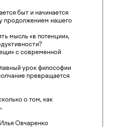
ается быт и начинается
ту продолжением нашего
ить мысль «в потенции»,
одуктивности?
вещи» с современной
Главный урок философии
к молчание превращается
сколько о том, как
.
 Илья Овчаренко