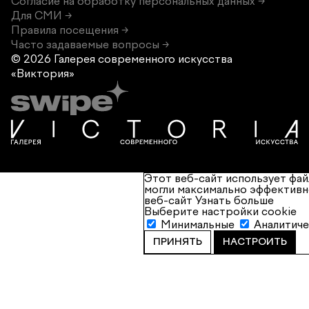
Согласие на обработку персональных данных →
Для СМИ →
Правила посещения →
Часто задаваемые вопросы →
© 2026 Галерея современного
искусства
«Виктория»
Этот веб-сайт использует фай
могли максимально эффективн
веб-сайт
Узнать больше
Выберите настройки cookie
Минимальные
Аналитич
ПРИНЯТЬ
НАСТРОИТЬ