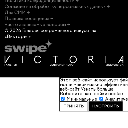
Политика конфиденциальности →
Согласие на обработку персональных данных →
Для СМИ →
Правила посещения →
Часто задаваемые вопросы →
© 2026 Галерея современного
искусства
«Виктория»
Этот веб-сайт использует фай
могли максимально эффективн
веб-сайт
Узнать больше
Выберите настройки cookie
Минимальные
Аналитич
ПРИНЯТЬ
НАСТРОИТЬ