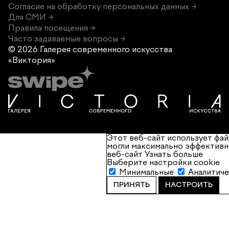
Согласие на обработку персональных данных →
Для СМИ →
Правила посещения →
Часто задаваемые вопросы →
© 2026 Галерея современного
искусства
«Виктория»
Этот веб-сайт использует фай
могли максимально эффективн
веб-сайт
Узнать больше
Выберите настройки cookie
Минимальные
Аналитич
ПРИНЯТЬ
НАСТРОИТЬ