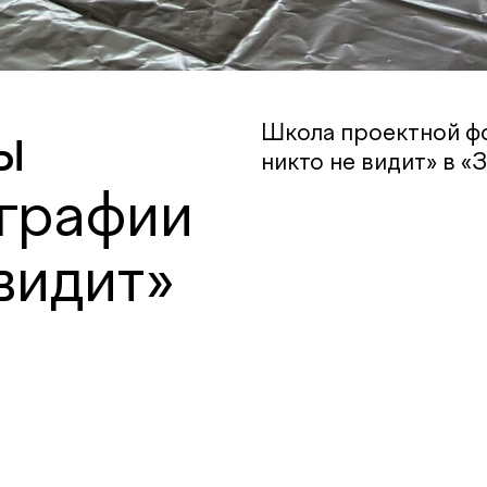
ы
Школа проектной ф
никто не видит» в «
графии
видит»