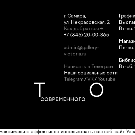
г. Самара,
График
ул. Некрасовская, 2
Выста
Как добраться →
Вт-вс: 
+7 (846) 20-00-365
Магази
admin@gallery-
Пн-вс: 
victoria.ru
Библи
Написать в Телеграм
Вт-сб: 
Наши социальные сети:
Telegram
/
VK
/
Youtube
и максимально эффективно использовать наш веб-сайт
Узн