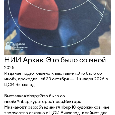
НИИ Архив. Это было со мной
2025
Издание подготовлено к выставке «Это было со
мной», проходившей 30 октября — 11 января 2026 в
ЦСИ Винзавод.
Выставка#nbsp;«Это было со
мной»#nbsp;куратора#nbsp;Виктора
Мизиано#nbsp;объединит#nbsp;10 художников, чье
творчество связано с ЦСИ Винзавод, и займет два