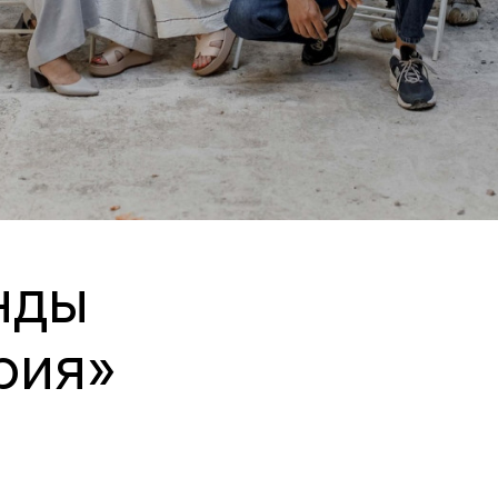
нды
рия»