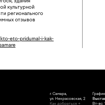
гося, здания
ной культурной
сти регионального
нимных отзывов
/kto-eto-pridumal-i-kak-
-samare
г. Самара,
График
ул. Некрасовская, 2
Выста
Как добраться →
Вт-вс: 