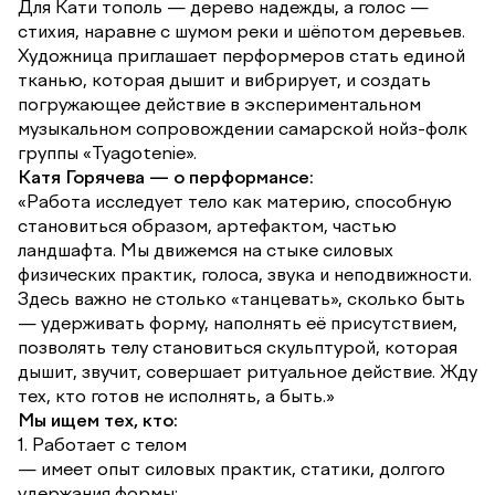
Для Кати тополь — дерево надежды, а голос —
стихия, наравне с шумом реки и шёпотом деревьев.
Художница приглашает перформеров стать единой
тканью, которая дышит и вибрирует, и создать
погружающее действие в экспериментальном
музыкальном сопровождении самарской нойз-фолк
группы «
Tyagotenie
».
Катя Горячева — о перформансе:
«Работа исследует тело как материю, способную
становиться образом, артефактом, частью
ландшафта. Мы движемся на стыке силовых
физических практик, голоса, звука и неподвижности.
Здесь важно не столько «танцевать», сколько быть
— удерживать форму, наполнять её присутствием,
позволять телу становиться скульптурой, которая
дышит, звучит, совершает ритуальное действие. Жду
тех, кто готов не исполнять, а быть.»
Мы ищем тех, кто:
1. Работает с телом
— имеет опыт силовых практик, статики, долгого
удержания формы;